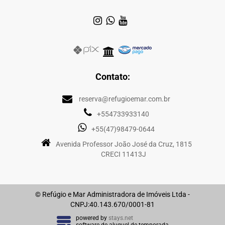
Contato:
reserva@refugioemar.com.br
+554733933140
+55(47)98479-0644
Avenida Professor João José da Cruz, 1815
CRECI 11413J
© Refúgio e Mar Administradora de Imóveis Ltda -
CNPJ:40.143.670/0001-81
powered by
stays.net